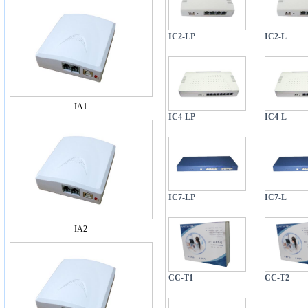
IC2-LP
IC2-L
IA1
IC4-LP
IC4-L
IC7-LP
IC7-L
IA2
CC-T1
CC-T2