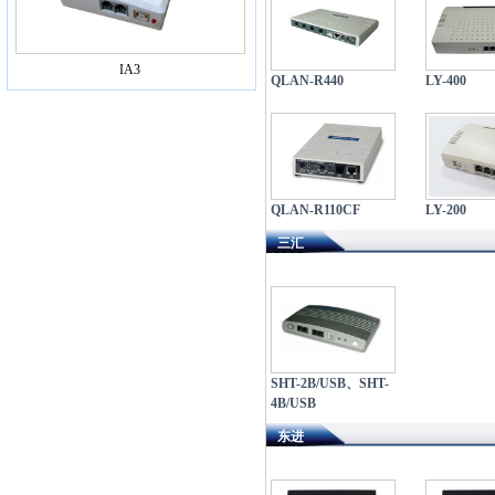
IA3
QLAN-R440
LY-400
QLAN-R110CF
LY-200
三汇
SHT-2B/USB、SHT-
4B/USB
东进