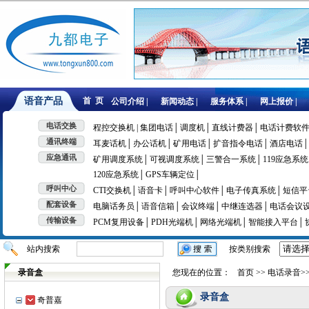
语音产品
首 页
公司介绍 |
新闻动态 |
服务体系 |
网上报价 |
电话交换
程控交换机 | 集团电话│
调度机│
直线计费器│
电话计费软件
通讯终端
耳麦话机│
办公话机│
矿用电话│
扩音指令电话│
酒店电话│
应急通讯
矿用调度系统│
可视调度系统│
三警合一系统│
119应急系统
120应急系统│
GPS车辆定位│
呼叫中心
CTI交换机│
语音卡│
呼叫中心软件│
电子传真系统│
短信平
配套设备
电脑话务员│
语音信箱│
会议终端│
中继连选器│
电话会议
传输设备
PCM复用设备│
PDH光端机│
网络光端机│
智能接入平台│
站内搜索
按类别搜索
录音盒
您现在的位置：
首页
>>
电话录音
>
录音盒
奇普嘉