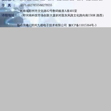
传 真 ：
0371-60278555/60279555
河南省郑州市文化路82号数码银座A座401室
详细地址：
（即河南科技市场创新大厦斜对面东风路文化路向南150米 路西）
版权所有
©
郑州九都电子技术有限公司 豫ICP备11015364号-3