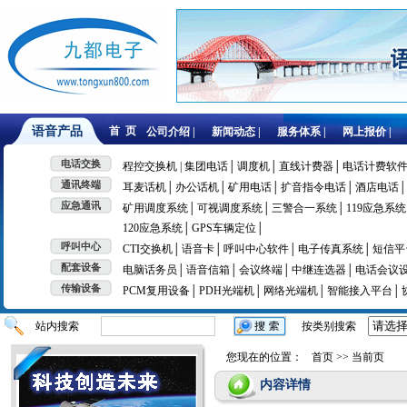
语音产品
首 页
公司介绍 |
新闻动态 |
服务体系 |
网上报价 |
电话交换
程控交换机 | 集团电话│
调度机│
直线计费器│
电话计费软件
通讯终端
耳麦话机│
办公话机│
矿用电话│
扩音指令电话│
酒店电话│
应急通讯
矿用调度系统│
可视调度系统│
三警合一系统│
119应急系统
120应急系统│
GPS车辆定位│
呼叫中心
CTI交换机│
语音卡│
呼叫中心软件│
电子传真系统│
短信平
配套设备
电脑话务员│
语音信箱│
会议终端│
中继连选器│
电话会议
传输设备
PCM复用设备│
PDH光端机│
网络光端机│
智能接入平台│
站内搜索
按类别搜索
您现在的位置：
首页
>> 当前页
内容详情