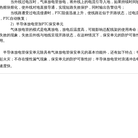
当外线过电压时，气体放电管放电，将外线上的电流引导入地，如果持续时间较
热熔块熔化，使外线对地直接导通，实现短路失效保护，同时输出告警信号；
当线路遭受过电流侵袭时，PTC阻值迅速上升，使线路近似于开路状态，过电
，PTC自动恢复；
2）半导体放电管加PTC保安单元
气体放电管的模式是电离放电，放电后温度高，可能影响总配线架的使用寿命；
失效的现象，失效后外线与地线呈现开路状态，在这种情况下，保安单元的防护可靠
用。
导体放电管保安单元除具有气体放电管保安单元的基本功能外，还有如下特点：半
起火灾；不存在慢性漏气现象，保安单元的防护可靠性好；半导体放电管对浪涌冲击电
速度快。