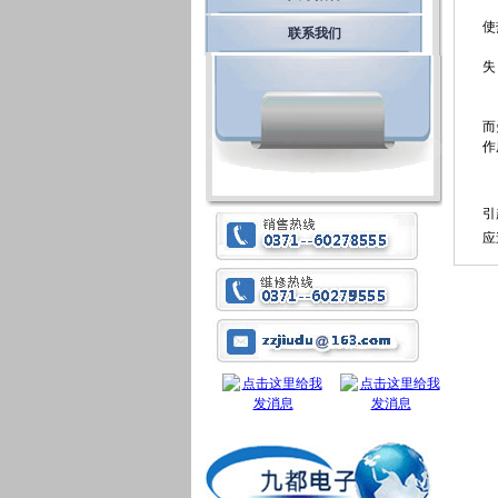
使
联系我们
失
而
作
半
引
应