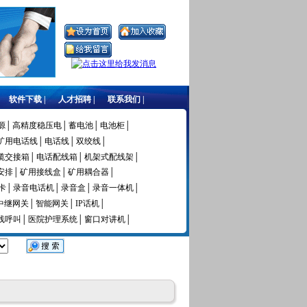
软件下载 |
人才招聘 |
联系我们 |
源│
高精度稳压电│
蓄电池│
电池柜│
矿用电话线│
电话线│
双绞线│
缆交接箱│
电话配线箱│
机架式配线架│
安排│
矿用接线盒│
矿用耦合器│
卡│
录音电话机│
录音盒│
录音一体机│
中继网关│
智能网关│
IP话机│
线呼叫│
医院护理系统│
窗口对讲机│