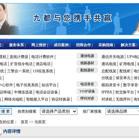
 |
服务体系 |
网上报价 |
成功案例 |
招商合作 |
采购指南 |
解决方案 |
通信电源
度机│
直线计费器│
电话计费软件│
通信开关电源│
UPS电
线路器材
电话│
扩音指令电话│
酒店电话│
通讯电缆│
矿用电缆│
配线器材
统│
三警合一系统│
119应急系统│
总配线架│
配线柜│
电
位│
分线盒│
保安单元│
保
电话录音
中心软件│
电子传真系统│
短信平台│
模拟录音卡│
数字录音
VOIP设备
议终端│
中继连选器│
电话会议设备│
IPPBX│
软交换平台│
呼叫对讲
机│
网络光端机│
智能接入平台│
协议转换器│
对讲机│
无线呼叫│
有
按类别搜索
按厂家搜索
在的位置：
首页
>> 当前页
内容详情