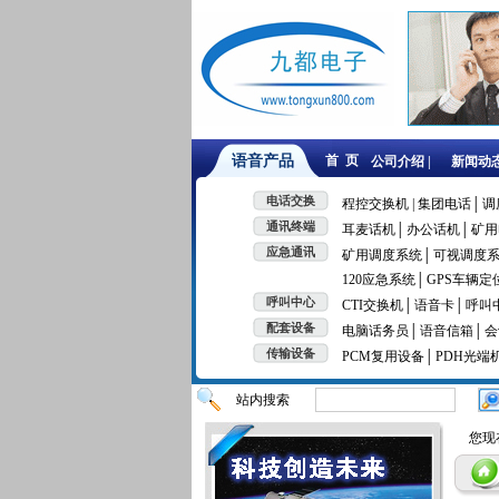
语音产品
首 页
公司介绍 |
新闻动态
电话交换
程控交换机 | 集团电话│
调
通讯终端
耳麦话机│
办公话机│
矿用
应急通讯
矿用调度系统│
可视调度系
120应急系统│
GPS车辆定
呼叫中心
CTI交换机│
语音卡│
呼叫
配套设备
电脑话务员│
语音信箱│
会
传输设备
PCM复用设备│
PDH光端
站内搜索
您现